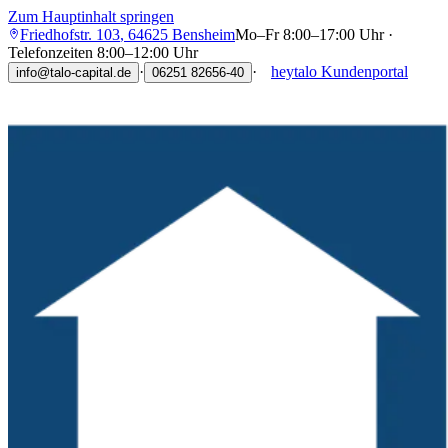
Zum Hauptinhalt springen
Friedhofstr. 103
,
64625
Bensheim
Mo–Fr 8:00–17:00 Uhr ·
Telefonzeiten 8:00–12:00 Uhr
·
·
heytalo Kundenportal
info@talo-capital.de
06251 82656-40