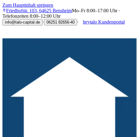
Zum Hauptinhalt springen
Friedhofstr. 103
,
64625
Bensheim
Mo–Fr 8:00–17:00 Uhr ·
Telefonzeiten 8:00–12:00 Uhr
·
·
heytalo Kundenportal
info@talo-capital.de
06251 82656-40