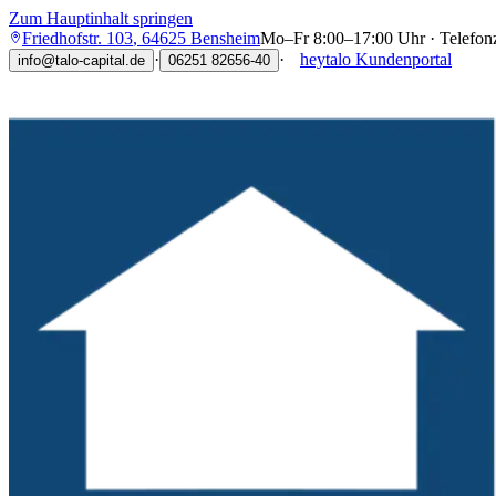
Zum Hauptinhalt springen
Friedhofstr. 103
,
64625
Bensheim
Mo–Fr 8:00–17:00 Uhr · Telefon
·
·
heytalo Kundenportal
info@talo-capital.de
06251 82656-40