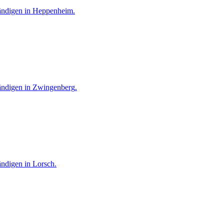
ändigen
in
Heppenheim
.
ändigen
in
Zwingenberg
.
ändigen
in
Lorsch
.