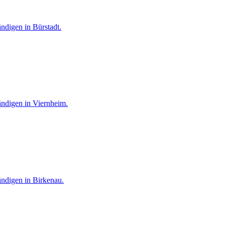
ändigen
in
Bürstadt
.
ändigen
in
Viernheim
.
ändigen
in
Birkenau
.