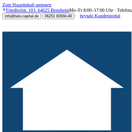
Zum Hauptinhalt springen
Friedhofstr. 103
,
64625
Bensheim
Mo–Fr 8:00–17:00 Uhr · Telefon
·
·
heytalo Kundenportal
info@talo-capital.de
06251 82656-40