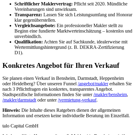
Schriftlicher Maklervertrag:
Pflicht seit 2020. Mündliche
Vereinbarungen sind unwirksam.
Transparenz:
Lassen Sie sich Leistungs­umfang und Honorar
klar gegenüberstellen.
Vergleichsangebote:
Ein professioneller Makler stellt zu
Beginn eine fundierte Marktwert­einschätzung – kostenlos und
unverbindlich.
Qualifikation:
Achten Sie auf Sachkunde, idealerweise mit
Wertermittlungs­hintergrund (z. B. DEKRA-Zertifizierung
D1).
Konkretes Angebot für Ihren Verkauf
Sie planen einen Verkauf in Bensheim, Darmstadt, Heppenheim
oder Heidelberg? Über unseren Funnel
/angebot/makler
erhalten Sie
nach 3 Pflichtfragen ein konkretes, transparentes Angebot.
Stadtspezifische Informationen finden Sie unter
/makler/bensheim
,
/makler/darmstadt
oder unter
/vermietung-verkauf
.
Hinweis:
Die Inhalte dieses Ratgebers dienen der allgemeinen
Information und ersetzen keine individuelle Beratung im Einzelfall.
talo Capital GmbH