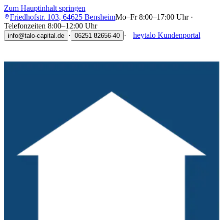
Zum Hauptinhalt springen
Friedhofstr. 103
,
64625
Bensheim
Mo–Fr 8:00–17:00 Uhr ·
Telefonzeiten 8:00–12:00 Uhr
·
·
heytalo Kundenportal
info@talo-capital.de
06251 82656-40