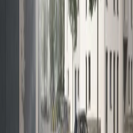
Gute Vorqualifizierung sorgt für wenige, dafür ernsthafte
Besichtigungen.
Diskretion
Auf Wunsch komplett ohne öffentliches Inserat – aus unserem
Käufer-/Mieter-Netzwerk.
Wertermittlung aus dem Haus
Marktwertanalyse durch unseren DEKRA-zertifizierten
Sachverständigen D1 (Wohnimmobilien) – bei Maklerbeauftragung
ohne gesonderte Berechnung. Mehrfamilien­häuser und Gewerbe
vermarkten wir natürlich auch.
Verkaufen oder vermieten – mit Plan
statt Bauchgefühl
Wir bewerten Ihr Objekt, vermarkten es diskret oder öffentlich – und
melden uns mit einem unverbindlichen Angebot.
Kostenlos & unverbindlich anfragen