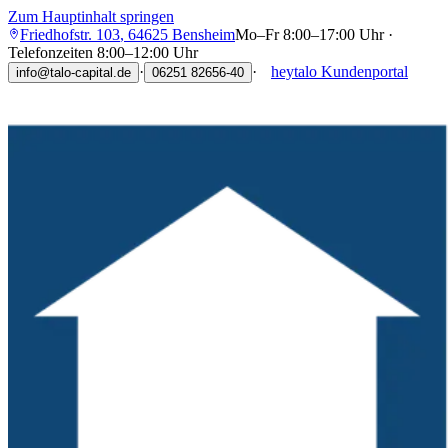
Zum Hauptinhalt springen
Friedhofstr. 103
,
64625
Bensheim
Mo–Fr 8:00–17:00 Uhr ·
Telefonzeiten 8:00–12:00 Uhr
·
·
heytalo Kundenportal
info@talo-capital.de
06251 82656-40