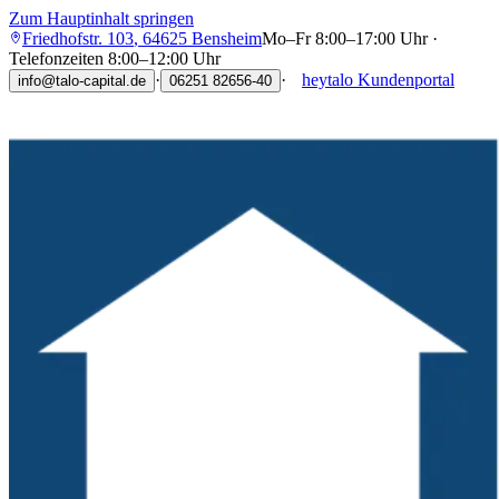
Zum Hauptinhalt springen
Friedhofstr. 103
,
64625
Bensheim
Mo–Fr 8:00–17:00 Uhr ·
Telefonzeiten 8:00–12:00 Uhr
·
·
heytalo Kundenportal
info@talo-capital.de
06251 82656-40