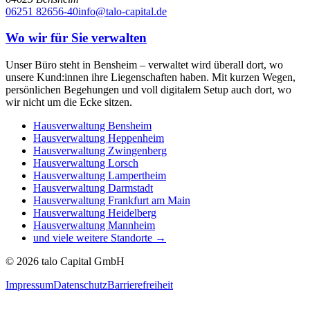
06251 82656-40
info@talo-capital.de
Wo wir für Sie verwalten
Unser Büro steht in Bensheim – verwaltet wird überall dort, wo
unsere Kund:innen ihre Liegenschaften haben. Mit kurzen Wegen,
persönlichen Begehungen und voll digitalem Setup auch dort, wo
wir nicht um die Ecke sitzen.
Hausverwaltung
Bensheim
Hausverwaltung
Heppenheim
Hausverwaltung
Zwingenberg
Hausverwaltung
Lorsch
Hausverwaltung
Lampertheim
Hausverwaltung
Darmstadt
Hausverwaltung
Frankfurt am Main
Hausverwaltung
Heidelberg
Hausverwaltung
Mannheim
und viele weitere Standorte →
©
2026
talo Capital GmbH
Impressum
Datenschutz
Barrierefreiheit