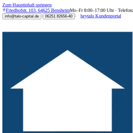
Zum Hauptinhalt springen
Friedhofstr. 103
,
64625
Bensheim
Mo–Fr 8:00–17:00 Uhr · Telefon
·
·
heytalo Kundenportal
info@talo-capital.de
06251 82656-40