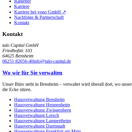
Ratgeber
Karriere
Karriere bei vono GmbH ↗
Nachfolge & Partnerschaft
Kontakt
Kontakt
talo Capital GmbH
Friedhofstr. 103
64625
Bensheim
06251 82656-40
info@talo-capital.de
Wo wir für Sie verwalten
Unser Büro steht in Bensheim – verwaltet wird überall dort, wo uns
die Ecke sitzen.
Hausverwaltung
Bensheim
Hausverwaltung
Heppenheim
Hausverwaltung
Zwingenberg
Hausverwaltung
Lorsch
Hausverwaltung
Lampertheim
Hausverwaltung
Darmstadt
Hausverwaltung
Frankfurt am Main