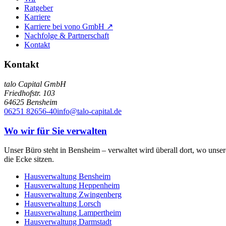
Ratgeber
Karriere
Karriere bei vono GmbH ↗
Nachfolge & Partnerschaft
Kontakt
Kontakt
talo Capital GmbH
Friedhofstr. 103
64625
Bensheim
06251 82656-40
info@talo-capital.de
Wo wir für Sie verwalten
Unser Büro steht in Bensheim – verwaltet wird überall dort, wo uns
die Ecke sitzen.
Hausverwaltung
Bensheim
Hausverwaltung
Heppenheim
Hausverwaltung
Zwingenberg
Hausverwaltung
Lorsch
Hausverwaltung
Lampertheim
Hausverwaltung
Darmstadt