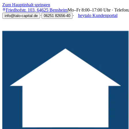
Zum Hauptinhalt springen
Friedhofstr. 103
,
64625
Bensheim
Mo–Fr 8:00–17:00 Uhr · Telefon
·
·
heytalo Kundenportal
info@talo-capital.de
06251 82656-40